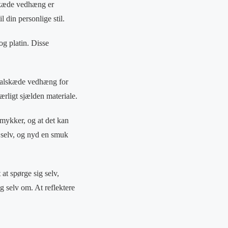
skæde vedhæng er
 din personlige stil.
og platin. Disse
t halskæde vedhæng for
ærligt sjælden materiale.
smykker, og at det kan
g selv, og nyd en smuk
at spørge sig selv,
ig selv om. At reflektere