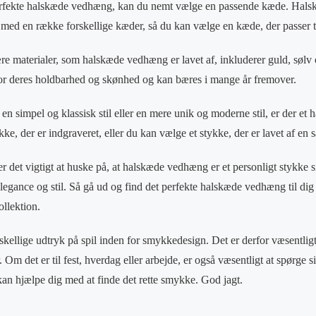
perfekte halskæde vedhæng, kan du nemt vælge en passende kæde. Hal
et med en række forskellige kæder, så du kan vælge en kæde, der passer til
e materialer, som halskæde vedhæng er lavet af, inkluderer guld, sølv 
 for deres holdbarhed og skønhed og kan bæres i mange år fremover.
 en simpel og klassisk stil eller en mere unik og moderne stil, er der e
ke, der er indgraveret, eller du kan vælge et stykke, der er lavet af en s
r det vigtigt at huske på, at halskæde vedhæng er et personligt stykke 
f elegance og stil. Så gå ud og find det perfekte halskæde vedhæng til di
ollektion.
kellige udtryk på spil inden for smykkedesign. Det er derfor væsentligt 
. Om det er til fest, hverdag eller arbejde, er også væsentligt at spørge s
, kan hjælpe dig med at finde det rette smykke. God jagt.