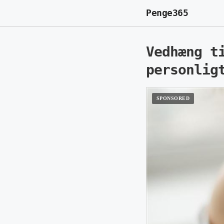
Penge365
Vedhæng t
personlig