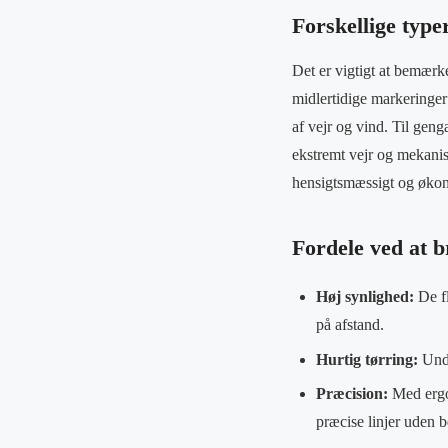
Forskellige type
Det er vigtigt at bemærke
midlertidige markeringer
af vejr og vind. Til gen
ekstremt vejr og mekanisk
hensigtsmæssigt og øko
Fordele ved at 
Høj synlighed:
De fl
på afstand.
Hurtig tørring:
Undg
Præcision:
Med ergon
præcise linjer uden 