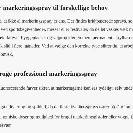
r markeringsspray til forskellige behov
, at ikke al markeringsspray er ens. Der findes kridtbaserede sprays, som
 ved sportsbegivenheder, messer eller festivaler, da de let vaskes væk m
gæld kræver byggepladser og vejprojekter en mere permanent akrylbaser
 slid i flere måneder. Ved at vælge den korrekte type sikrer du, at arbe
nomisk.
bruge professionel markeringsspray
uorescerende farver sikrer, at markeringerne kan ses tydeligt, selv under
å udtværing og spildtid, da de fleste kvalitetssprays tørrer på få minutt
omiske dyser og mulighed for brug i markeringspistoler eller vogne k
besvær.