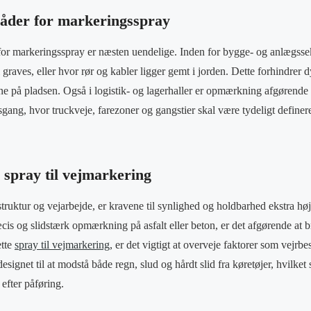
åder for markeringsspray
r markeringsspray er næsten uendelige. Inden for bygge- og anlægssek
 graves, eller hvor rør og kabler ligger gemt i jorden. Dette forhindrer d
ne på pladsen. Også i logistik- og lagerhaller er opmærkning afgørende 
sgang, hvor truckveje, farezoner og gangstier skal være tydeligt definer
 spray til vejmarkering
struktur og vejarbejde, er kravene til synlighed og holdbarhed ekstra hø
cis og slidstærk opmærkning på asfalt eller beton, er det afgørende at b
ette
spray til vejmarkering
, er det vigtigt at overveje faktorer som vejrbe
esignet til at modstå både regn, slud og hårdt slid fra køretøjer, hvilket
 efter påføring.